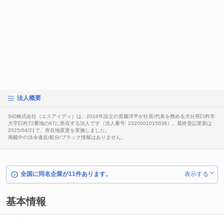
法人概要
SID株式会社（エスアイディ）は、2016年設立の首藤洋平が社長/代表を務める大分県臼杵市
大字臼杵72番地の67に所在する法人です（法人番号: 2320001015038）。最終登記更新は
2025/04/21で、所在地変更を実施しました。
掲載中の法令違反/処分/ブラック情報はありません。
全国に同名企業が11件あります。
表示する
基本情報