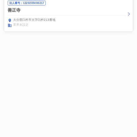
法人番号：1320205000217
善正寺
大分県臼杵市大字臼杵213番地
業界未設定