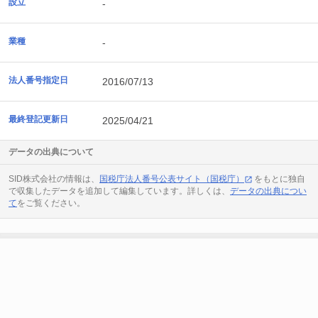
設立
-
業種
-
法人番号指定日
2016/07/13
最終登記更新日
2025/04/21
データの出典について
SID株式会社の情報は、
国税庁法人番号公表サイト（国税庁）
をもとに独自
で収集したデータを追加して編集しています。詳しくは、
データの出典につい
て
をご覧ください。