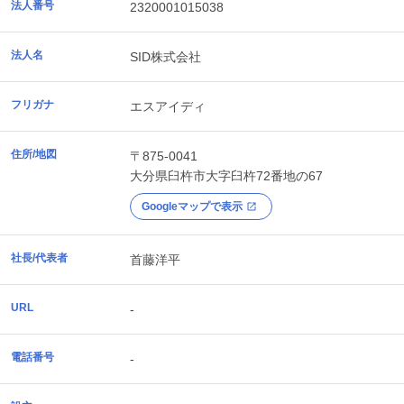
法人番号
2320001015038
法人名
SID株式会社
フリガナ
エスアイディ
住所/地図
〒875-0041
大分県
臼杵市
大字臼杵72番地の67
Googleマップで表示
社長/代表者
首藤洋平
URL
-
電話番号
-