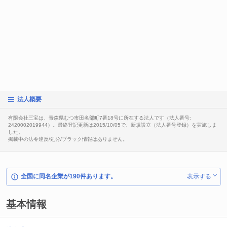
法人概要
有限会社三宝は、青森県むつ市田名部町7番18号に所在する法人です（法人番号:
2420002019944）。最終登記更新は2015/10/05で、新規設立（法人番号登録）を実施しま
した。
掲載中の法令違反/処分/ブラック情報はありません。
全国に同名企業が190件あります。
表示する
基本情報