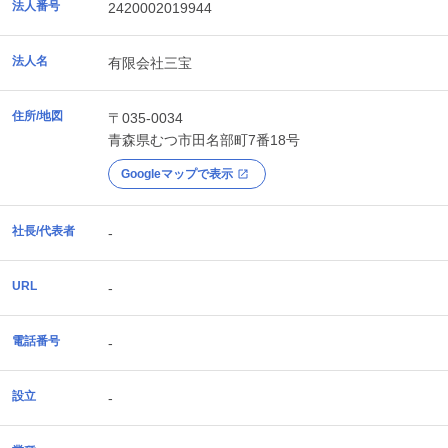
法人番号
2420002019944
法人名
有限会社三宝
住所/地図
〒035-0034
青森県
むつ市
田名部町7番18号
Googleマップで表示
社長/代表者
-
URL
-
電話番号
-
設立
-