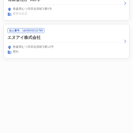
青森県むつ市田名部町2番5号
業界未設定
法人番号：1420001012769
エヌアイ株式会社
青森県むつ市田名部町5番13号
商社