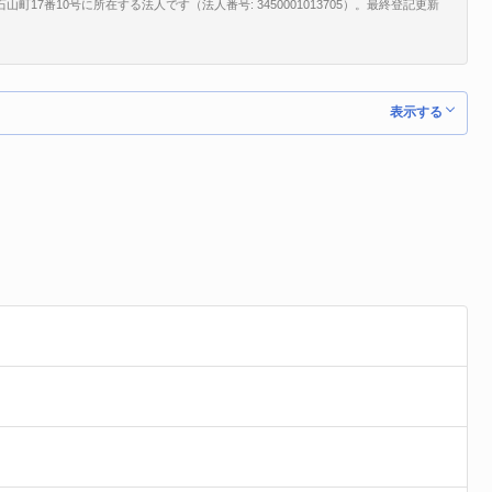
17番10号に所在する法人です（法人番号: 3450001013705）。最終登記更新
表示する