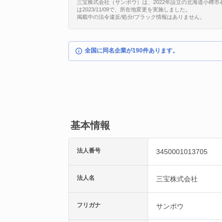
三宝株式会社（サンポウ）は、2022年設立の北海道小樽市石山町
は2023/11/09で、所在地変更を実施しました。
掲載中の法令違反/処分/ブラック情報はありません。
全国に同名企業が190件あります。
基本情報
法人番号
3450001013705
法人名
三宝株式会社
フリガナ
サンポウ