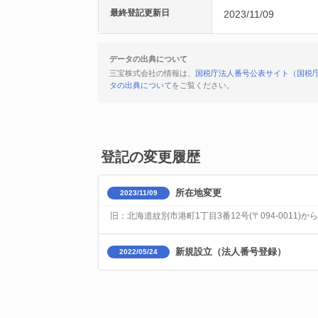
最終登記更新日
2023/11/09
データの出典について
三宝株式会社の情報は、
国税庁法人番号公表サイト（国税
タの出典について
をご覧ください。
登記の変更履歴
所在地変更
2023/11/09
旧：北海道紋別市港町1丁目3番12号(〒094-0011)から
新規設立（法人番号登録）
2022/05/24