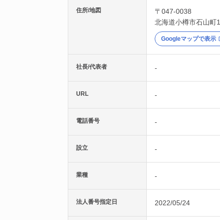
住所/地図
〒047-0038
北海道
小樽市
石山町1
Googleマップで表示
社長/代表者
-
URL
-
電話番号
-
設立
-
業種
-
法人番号指定日
2022/05/24