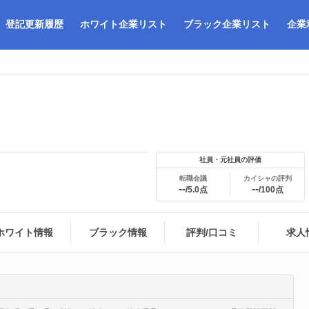
登記更新履歴
ホワイト企業リスト
ブラック企業リスト
企業
社員・元社員の評価
転職会議
カイシャの評判
--
--
/5.0点
/100点
ホワイト情報
ブラック情報
評判/口コミ
求人