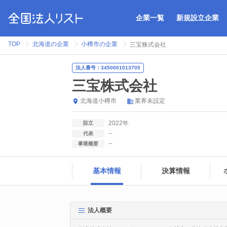
企業一覧
新規設立企業
TOP
北海道の企業
小樽市の企業
三宝株式会社
法人番号：3450001013705
三宝株式会社
北海道
小樽市
業界未設定
2022年
設立
--
代表
--
事業概要
基本情報
決算情報
法人概要