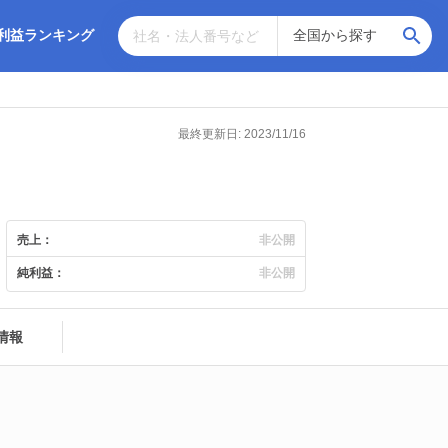
利益ランキング
最終更新日: 2023/11/16
売上：
非公開
純利益：
非公開
情報