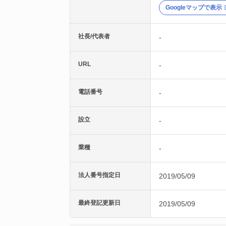
Googleマップで表示
社長/代表者
-
URL
-
電話番号
-
設立
-
業種
-
法人番号指定日
2019/05/09
最終登記更新日
2019/05/09