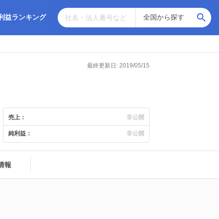
利益ランキング
最終更新日: 2019/05/15
売上：
非公開
純利益：
非公開
情報