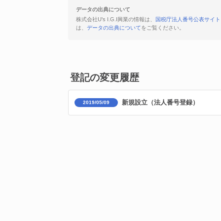
データの出典について
株式会社U's I.G.I興業の情報は、
国税庁法人番号公表サイト
は、
データの出典について
をご覧ください。
登記の変更履歴
新規設立（法人番号登録）
2019/05/09