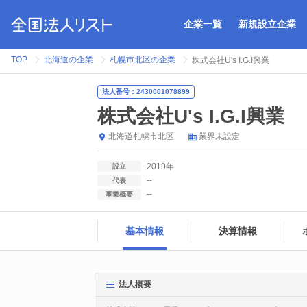
企業一覧
新規設立企業
TOP
北海道の企業
札幌市北区の企業
株式会社U's I.G.I興業
法人番号：2430001078899
株式会社U's I.G.I興業
北海道
札幌市北区
業界未設定
2019年
設立
--
代表
--
事業概要
基本情報
決算情報
法人概要