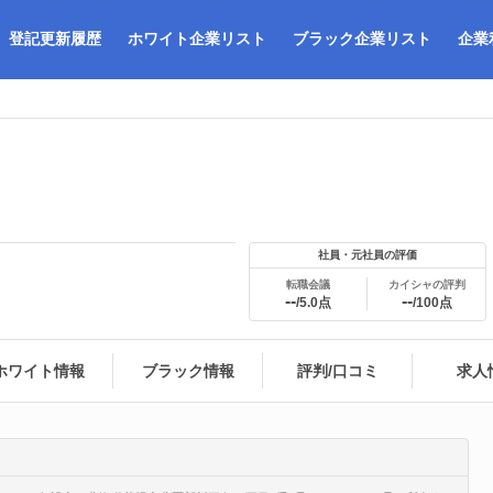
登記更新履歴
ホワイト企業リスト
ブラック企業リスト
企業
社員・元社員の評価
転職会議
カイシャの評判
--
--
/5.0点
/100点
ホワイト情報
ブラック情報
評判/口コミ
求人