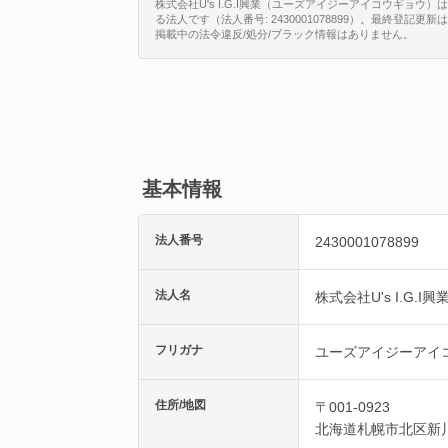
株式会社U's I.G.I興業（ユーズアイジーアイコウギョウ）
る法人です（法人番号: 2430001078899）。最終登記更
掲載中の法令違反/処分/ブラック情報はありません。
基本情報
法人番号
2430001078899
法人名
株式会社U's I.G.I興
フリガナ
ユーズアイジーアイ
住所/地図
〒001-0923
北海道
札幌市北区
新