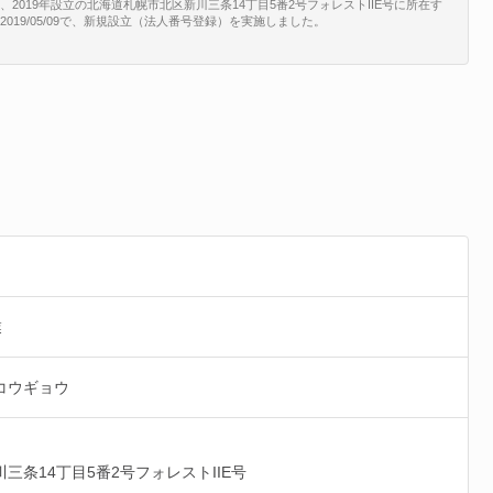
は、2019年設立の北海道札幌市北区新川三条14丁目5番2号フォレストIIE号に所在す
新は2019/05/09で、新規設立（法人番号登録）を実施しました。
業
コウギョウ
川三条14丁目5番2号フォレストIIE号