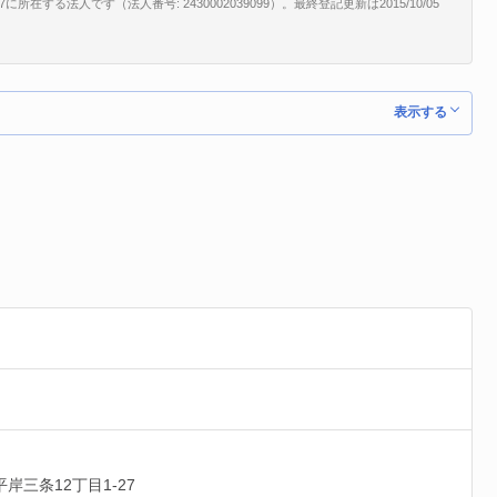
する法人です（法人番号: 2430002039099）。最終登記更新は2015/10/05
表示する
平岸三条12丁目1-27