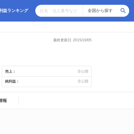
利益ランキング
最終更新日: 2015/10/05
売上：
非公開
純利益：
非公開
情報