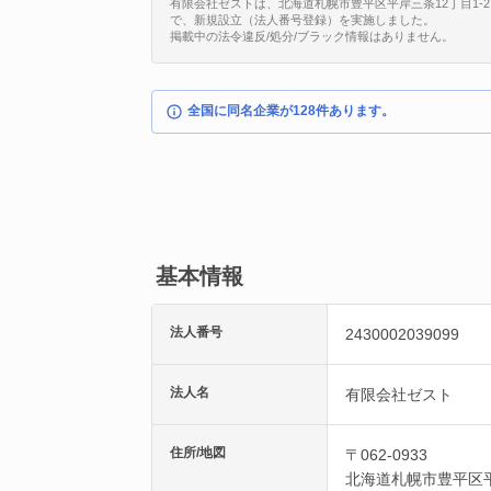
有限会社ゼストは、北海道札幌市豊平区平岸三条12丁目1-27に所在
で、新規設立（法人番号登録）を実施しました。
掲載中の法令違反/処分/ブラック情報はありません。
全国に同名企業が128件あります。
基本情報
法人番号
2430002039099
法人名
有限会社ゼスト
住所/地図
〒062-0933
北海道
札幌市豊平区