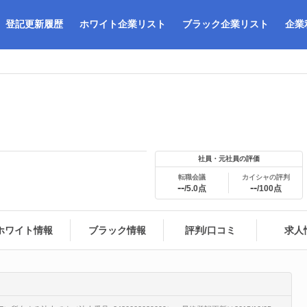
登記更新履歴
ホワイト企業リスト
ブラック企業リスト
企業
社員・元社員の評価
転職会議
カイシャの評判
--
--
/5.0点
/100点
ホワイト情報
ブラック情報
評判/口コミ
求人