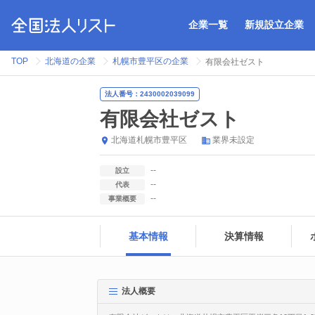
企業一覧
新規設立企業
TOP
北海道の企業
札幌市豊平区の企業
有限会社ゼスト
法人番号：2430002039099
有限会社ゼスト
北海道
札幌市豊平区
業界未設定
--
設立
--
代表
--
事業概要
基本情報
決算情報
法人概要