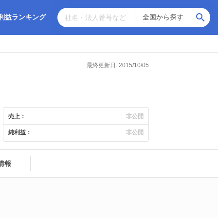
利益ランキング
最終更新日: 2015/10/05
売上：
非公開
純利益：
非公開
情報