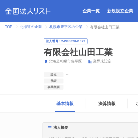
企業一覧
新規設立企業
TOP
北海道の企業
札幌市豊平区の企業
有限会社山田工業
法人番号：2430002041922
有限会社山田工業
北海道
札幌市豊平区
業界未設定
--
設立
--
代表
--
事業概要
基本情報
決算情報
法人概要