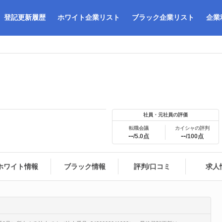
登記更新履歴
ホワイト企業リスト
ブラック企業リスト
企業
社員・元社員の評価
転職会議
カイシャの評判
--
--
/5.0点
/100点
ホワイト情報
ブラック情報
評判/口コミ
求人