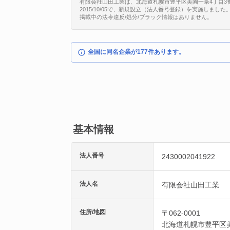
有限会社山田工業は、北海道札幌市豊平区美園一条4丁目3番9号
2015/10/05で、新規設立（法人番号登録）を実施しました
掲載中の法令違反/処分/ブラック情報はありません。
全国に同名企業が177件あります。
基本情報
法人番号
2430002041922
法人名
有限会社山田工業
住所/地図
〒062-0001
北海道
札幌市豊平区