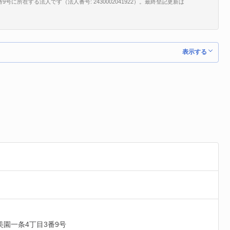
に所在する法人です（法人番号: 2430002041922）。最終登記更新は
。
表示する
美園一条4丁目3番9号