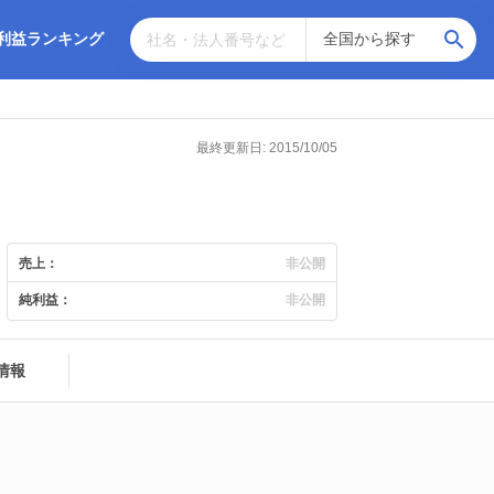
利益ランキング
最終更新日: 2015/10/05
売上：
非公開
純利益：
非公開
情報