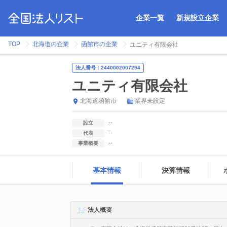
企業一覧
新規設立企業
TOP
北海道の企業
函館市の企業
ユニティ有限会社
法人番号：2440002007294
ユニティ有限会社
北海道
函館市
業界未設定
--
設立
--
代表
--
事業概要
基本情報
決算情報
法人概要