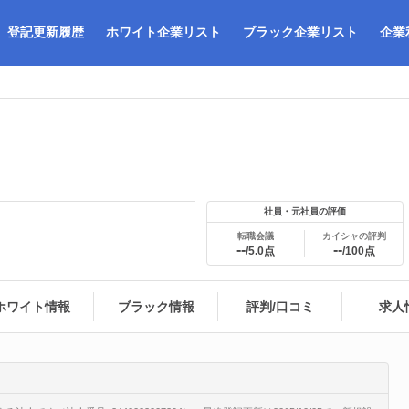
登記更新履歴
ホワイト企業リスト
ブラック企業リスト
企業
社員・元社員の評価
転職会議
カイシャの評判
--
--
/5.0点
/100点
ホワイト情報
ブラック情報
評判/口コミ
求人