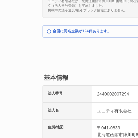
ユニティ有限会社は、北海道函館市陣川町81番地97に所在する法人
立（法人番号登録）を実施しました。
掲載中の法令違反/処分/ブラック情報はありません。
全国に同名企業が124件あります。
基本情報
法人番号
2440002007294
法人名
ユニティ有限会社
住所/地図
〒041-0833
北海道
函館市
陣川町8