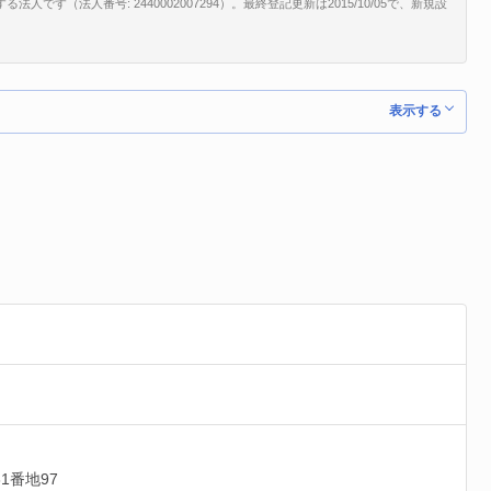
です（法人番号: 2440002007294）。最終登記更新は2015/10/05で、新規設
表示する
1番地97