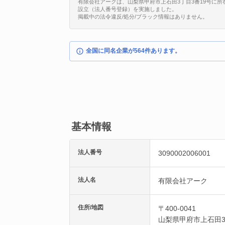
有限会社アークは、山梨県甲府市上石田3丁目3番19号に所在する法
設立（法人番号登録）を実施しました。
掲載中の法令違反/処分/ブラック情報はありません。
全国に同名企業が564件あります。
基本情報
法人番号
3090002006001
法人名
有限会社アーク
住所/地図
〒400-0041
山梨県
甲府市
上石田3