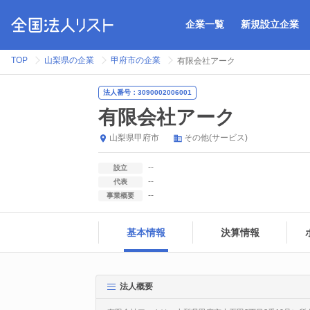
企業一覧
新規設立企業
TOP
山梨県の企業
甲府市の企業
有限会社アーク
法人番号：3090002006001
有限会社アーク
山梨県
甲府市
その他(サービス)
--
設立
--
代表
--
事業概要
基本情報
決算情報
法人概要