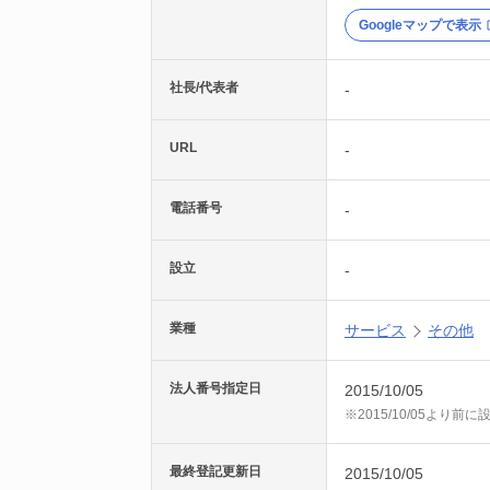
Googleマップで表示
社長/代表者
-
URL
-
電話番号
-
設立
-
業種
サービス
その他
法人番号指定日
2015/10/05
※2015/10/05より
最終登記更新日
2015/10/05