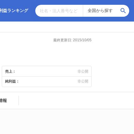
利益ランキング
最終更新日: 2015/10/05
売上：
非公開
純利益：
非公開
情報