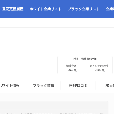
登記更新履歴
ホワイト企業リスト
ブラック企業リスト
企業
社員・元社員の評価
転職会議
カイシャの評判
--
--
/5.0点
/100点
ホワイト情報
ブラック情報
評判/口コミ
求人