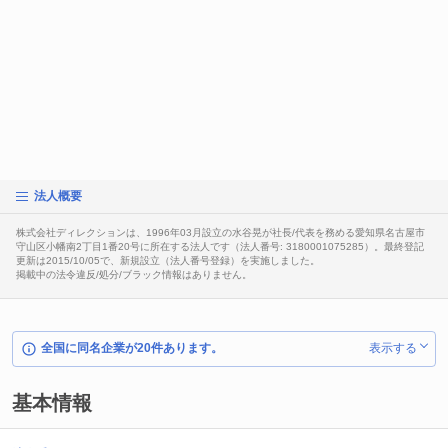
法人概要
株式会社ディレクションは、1996年03月設立の水谷晃が社長/代表を務める愛知県名古屋市
守山区小幡南2丁目1番20号に所在する法人です（法人番号: 3180001075285）。最終登記
更新は2015/10/05で、新規設立（法人番号登録）を実施しました。
掲載中の法令違反/処分/ブラック情報はありません。
全国に同名企業が20件あります。
表示する
基本情報