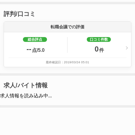
評判/口コミ
転職会議での評価
総合評点
口コミ件数
--
0
点/5.0
件
最終確認日：2019/03/24 05:01
求人/バイト情報
求人情報を読み込み中...