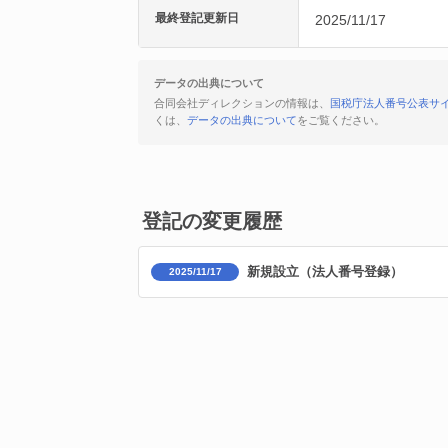
最終登記更新日
2025/11/17
データの出典について
合同会社ディレクションの情報は、
国税庁法人番号公表サ
くは、
データの出典について
をご覧ください。
登記の変更履歴
新規設立（法人番号登録）
2025/11/17