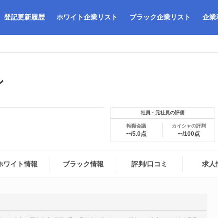
登記更新履歴
ホワイト企業リスト
ブラック企業リスト
企業
ン
社員・元社員の評価
転職会議
カイシャの評判
--
--
/5.0点
/100点
ホワイト情報
ブラック情報
評判/口コミ
求人