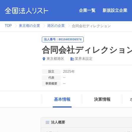
企業一覧
新規設立企業
TOP
東京都の企業
港区の企業
合同会社ディレクション
法人番号：8010403036574
合同会社ディレクショ
東京都
港区
業界未設定
2025年
設立
--
代表
--
事業概要
基本情報
決算情報
法人概要