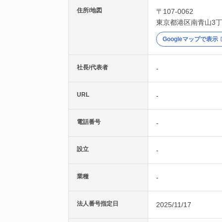
住所/地図
〒107-0062
東京都
港区
南青山3丁
Googleマップで表示
社長/代表者
-
URL
-
電話番号
-
設立
-
業種
-
法人番号指定日
2025/11/17