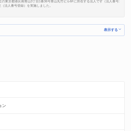
立の東京都港区南青山3丁目1番36号青山丸竹ビル6Fに所在する法人です（法人番号:
、新規設立（法人番号登録）を実施しました。
表示する
ョン