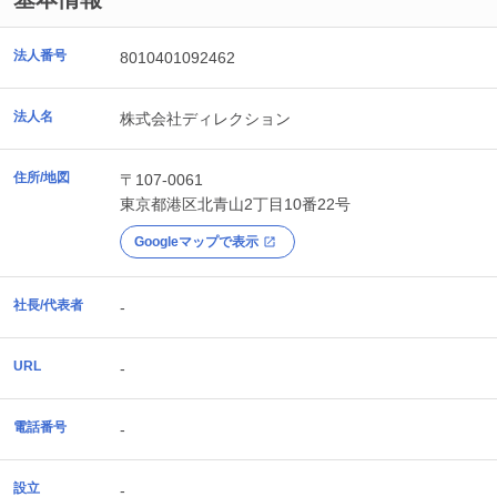
法人番号
8010401092462
法人名
株式会社ディレクション
住所/地図
〒107-0061
東京都
港区
北青山2丁目10番22号
Googleマップで表示
社長/代表者
-
URL
-
電話番号
-
設立
-