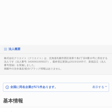
法人概要
株式会社クリエイト（クリエイト）は、北海道札幌市西区発寒十条2丁目8番10号に所在する
法人です（法人番号: 3430001005027）。最終登記更新は2015/10/05で、新規設立（法人
番号登録）を実施しました。
掲載中の法令違反/処分/ブラック情報はありません。
全国に同名企業が571件あります。
表示する
基本情報