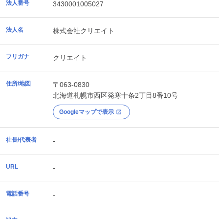
法人番号
3430001005027
法人名
株式会社クリエイト
フリガナ
クリエイト
住所/地図
〒063-0830
北海道
札幌市西区
発寒十条2丁目8番10号
Googleマップで表示
社長/代表者
-
URL
-
電話番号
-