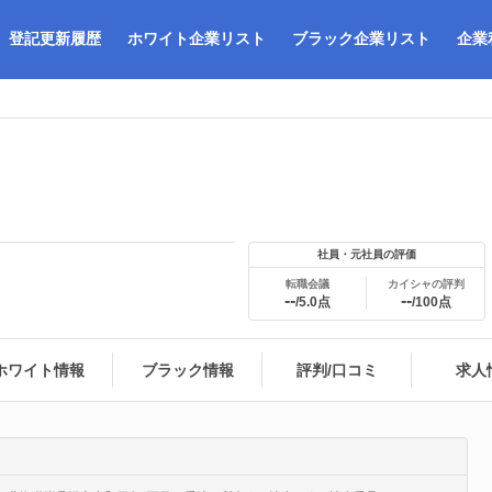
登記更新履歴
ホワイト企業リスト
ブラック企業リスト
企業
社員・元社員の評価
転職会議
カイシャの評判
--
--
/5.0点
/100点
ホワイト情報
ブラック情報
評判/口コミ
求人