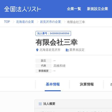
企業一覧
新規設立企業
TOP
北海道の企業
岩見沢市の企業
有限会社三幸
法人番号：3430002049394
有限会社三幸
北海道
岩見沢市
業界未設定
--
設立
高橋和雄
代表
--
事業概要
基本情報
決算情報
法人概要