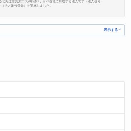
る北海道岩見沢市大和四条7丁目22番地に所在する法人です（法人番号:
、新規設立（法人番号登録）を実施しました。
表示する