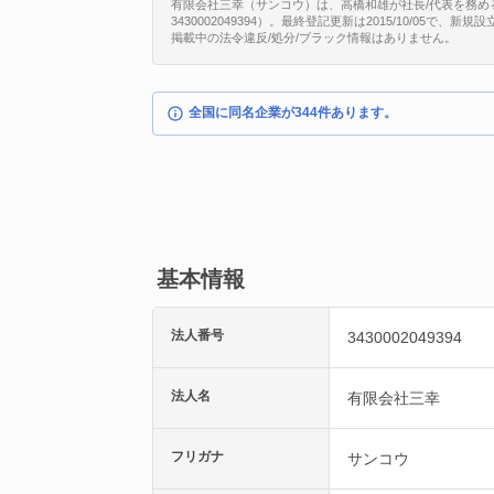
有限会社三幸（サンコウ）は、高橋和雄が社長/代表を務め
3430002049394）。最終登記更新は2015/10/05で
掲載中の法令違反/処分/ブラック情報はありません。
全国に同名企業が344件あります。
基本情報
法人番号
3430002049394
法人名
有限会社三幸
フリガナ
サンコウ