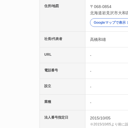
住所/地図
〒068-0854
北海道
岩見沢市
大和
Googleマップで表示
社長/代表者
高橋和雄
URL
-
電話番号
-
設立
-
業種
-
法人番号指定日
2015/10/05
※2015/10/05より