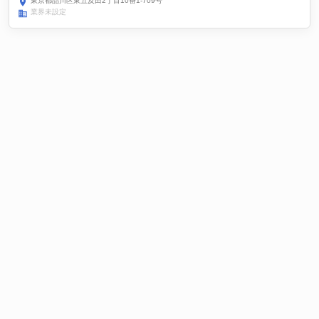
東京都品川区東五反田2丁目10番1-709号
業界未設定