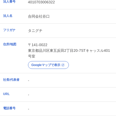
法人番号
4010703006322
法人名
合同会社谷口
フリガナ
タニグチ
住所/地図
〒141-0022
東京都
品川区
東五反田2丁目20-7STキャッスル401
号室
Googleマップで表示
社長/代表者
-
URL
-
電話番号
-