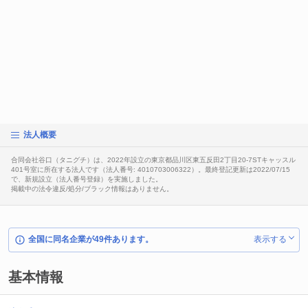
法人概要
合同会社谷口（タニグチ）は、2022年設立の東京都品川区東五反田2丁目20-7STキャッスル
401号室に所在する法人です（法人番号: 4010703006322）。最終登記更新は2022/07/15
で、新規設立（法人番号登録）を実施しました。
掲載中の法令違反/処分/ブラック情報はありません。
全国に同名企業が49件あります。
表示する
基本情報