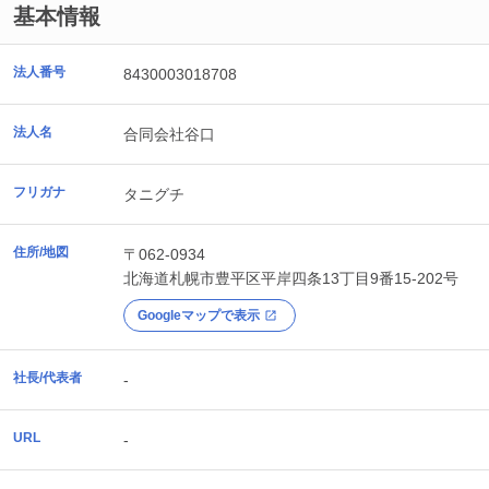
基本情報
法人番号
8430003018708
法人名
合同会社谷口
フリガナ
タニグチ
住所/地図
〒062-0934
北海道
札幌市豊平区
平岸四条13丁目9番15-202号
Googleマップで表示
社長/代表者
-
URL
-