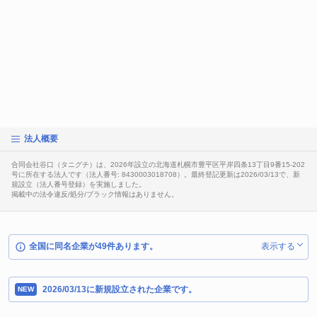
法人概要
合同会社谷口（タニグチ）は、2026年設立の北海道札幌市豊平区平岸四条13丁目9番15-202
号に所在する法人です（法人番号: 8430003018708）。最終登記更新は2026/03/13で、新
規設立（法人番号登録）を実施しました。
掲載中の法令違反/処分/ブラック情報はありません。
全国に同名企業が49件あります。
表示する
2026/03/13に新規設立された企業です。
NEW