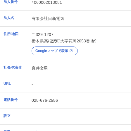
法人番号
4060002013081
法人名
有限会社日新電気
住所/地図
〒329-1207
栃木県
高根沢町
大字花岡2053番地9
Googleマップで表示
社長/代表者
直井文男
URL
-
電話番号
028-676-2556
設立
-