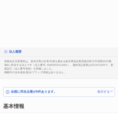
法人概要
有限会社日新電気は、直井文男が社長/代表を務める栃木県塩谷郡高根沢町大字花岡2053番
地9に所在する法人です（法人番号: 4060002013081）。最終登記更新は2015/10/05で、新
規設立（法人番号登録）を実施しました。
掲載中の法令違反/処分/ブラック情報はありません。
全国に同名企業が8件あります。
表示する
基本情報