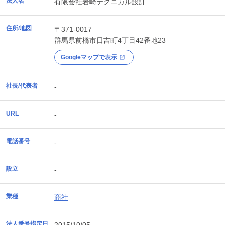
法人名
有限会社岩崎テクニカル設計
住所/地図
〒371-0017
群馬県
前橋市
日吉町4丁目42番地23
Googleマップで表示
社長/代表者
-
URL
-
電話番号
-
設立
-
業種
商社
法人番号指定日