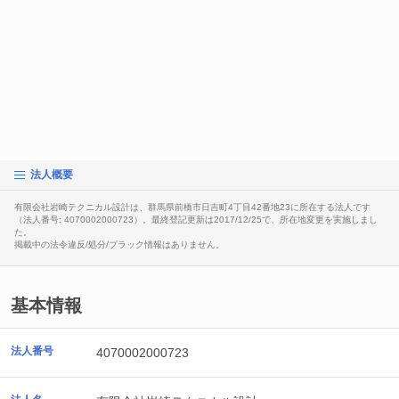
法人概要
有限会社岩崎テクニカル設計は、群馬県前橋市日吉町4丁目42番地23に所在する法人です
（法人番号: 4070002000723）。最終登記更新は2017/12/25で、所在地変更を実施しまし
た。
掲載中の法令違反/処分/ブラック情報はありません。
基本情報
法人番号
4070002000723