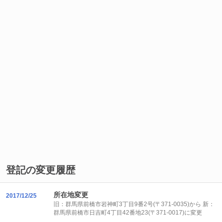
登記の変更履歴
所在地変更
2017/12/25
旧：群馬県前橋市岩神町3丁目9番2号(〒371-0035)から 新：
群馬県前橋市日吉町4丁目42番地23(〒371-0017)に変更