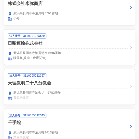
株式会社米弥商店
新潟県長岡市寺泊片町7761番地
小売
法人番号：4110001024520
日昭運輸株式会社
新潟県長岡市寺泊香清水1596番地
陸運業(運輸・倉庫関連)
法人番号：3110005012357
天理教明二十八分教会
新潟県長岡市寺泊敷ノ川5783番地
業界未設定
法人番号：3110005012349
千手院
新潟県長岡市寺泊片町2413番地
業界未設定