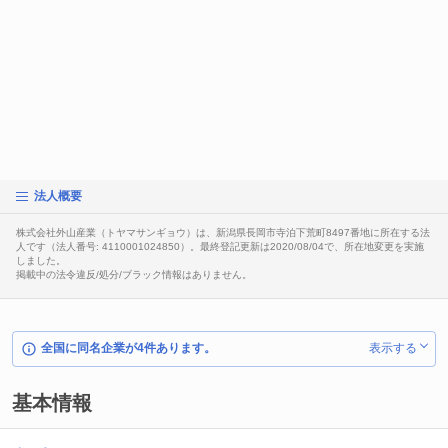
法人概要
株式会社外山産業（トヤマサンギョウ）は、新潟県長岡市寺泊下荒町8497番地に所在する法
人です（法人番号: 4110001024850）。最終登記更新は2020/08/04で、所在地変更を実施
しました。
掲載中の法令違反/処分/ブラック情報はありません。
全国に同名企業が4件あります。
表示する
基本情報