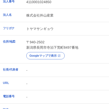
法人番号
4110001024850
法人名
株式会社外山産業
フリガナ
トヤマサンギョウ
住所/地図
〒940-2502
新潟県
長岡市
寺泊下荒町8497番地
Googleマップで表示
社長/代表者
-
URL
-
電話番号
-