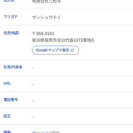
法人名
有限会社三松亭
フリガナ
サンショウテイ
住所/地図
〒959-0161
新潟県
長岡市
寺泊竹森1072番地3
Googleマップで表示
社長/代表者
-
URL
-
電話番号
-
設立
-
業種