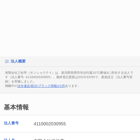
法人概要
有限会社三松亭（サンショウテイ）は、新潟県長岡市寺泊竹森1072番地3に所在する法人で
す（法人番号: 4110002030955）。最終登記更新は2015/10/05で、新規設立（法人番号登
録）を実施しました。
掲載中の
法令違反/処分/ブラック情報が1件
あります。
基本情報
法人番号
4110002030955