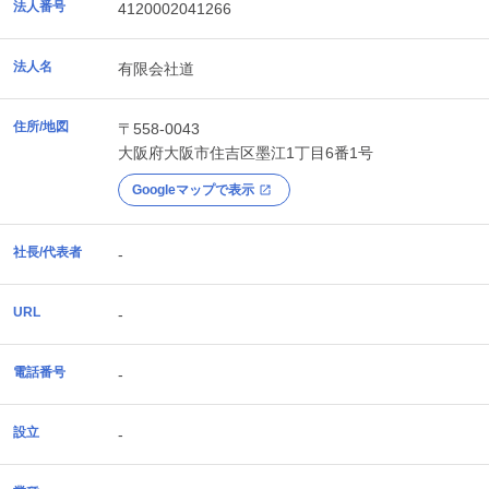
法人番号
4120002041266
法人名
有限会社道
住所/地図
〒558-0043
大阪府
大阪市住吉区
墨江1丁目6番1号
Googleマップで表示
社長/代表者
-
URL
-
電話番号
-
設立
-