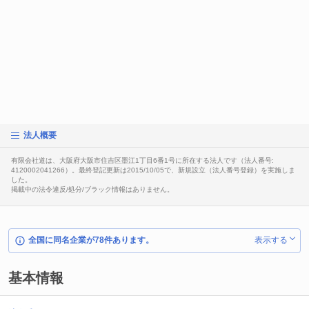
法人概要
有限会社道は、大阪府大阪市住吉区墨江1丁目6番1号に所在する法人です（法人番号:
4120002041266）。最終登記更新は2015/10/05で、新規設立（法人番号登録）を実施しま
した。
掲載中の法令違反/処分/ブラック情報はありません。
全国に同名企業が78件あります。
表示する
基本情報