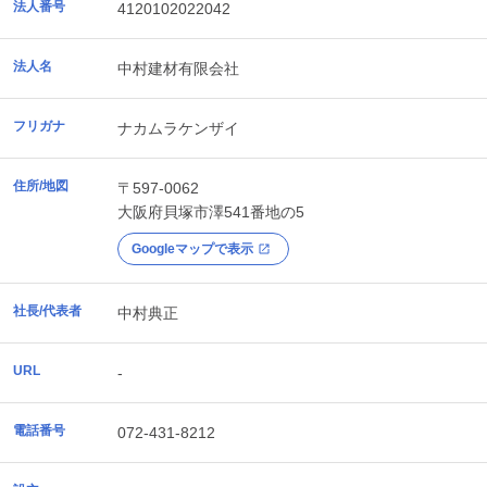
法人番号
4120102022042
法人名
中村建材有限会社
フリガナ
ナカムラケンザイ
住所/地図
〒597-0062
大阪府
貝塚市
澤541番地の5
Googleマップで表示
社長/代表者
中村典正
URL
-
電話番号
072-431-8212