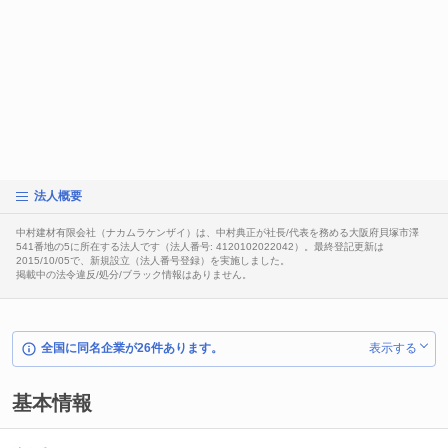
法人概要
中村建材有限会社（ナカムラケンザイ）は、中村典正が社長/代表を務める大阪府貝塚市澤
541番地の5に所在する法人です（法人番号: 4120102022042）。最終登記更新は
2015/10/05で、新規設立（法人番号登録）を実施しました。
掲載中の法令違反/処分/ブラック情報はありません。
全国に同名企業が26件あります。
表示する
基本情報