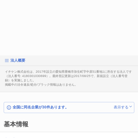
法人概要
イチケン株式会社は、2017年設立の愛知県豊橋市弥生町字中原51番地1に所在する法人です
（法人番号: 4180301030699）。最終登記更新は2017/08/25で、新規設立（法人番号登
録）を実施しました。
掲載中の法令違反/処分/ブラック情報はありません。
全国に同名企業が30件あります。
表示する
基本情報