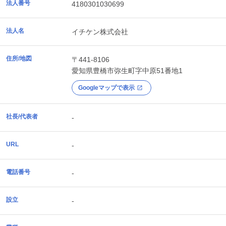
法人番号
4180301030699
法人名
イチケン株式会社
住所/地図
〒441-8106
愛知県
豊橋市
弥生町字中原51番地1
Googleマップで表示
社長/代表者
-
URL
-
電話番号
-
設立
-