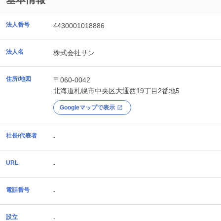
法人番号
4430001018886
法人名
株式会社サン
住所/地図
〒060-0042
北海道
札幌市中央区
大通西19丁目2番地5
Googleマップで表示
社長/代表者
-
URL
-
電話番号
-
設立
-