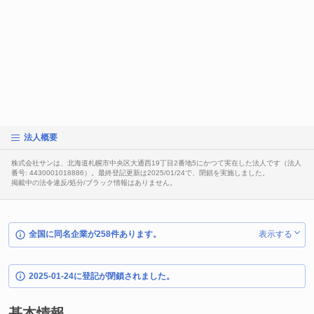
法人概要
株式会社サンは、北海道札幌市中央区大通西19丁目2番地5にかつて実在した法人です（法人
番号: 4430001018886）。最終登記更新は2025/01/24で、閉鎖を実施しました。
掲載中の法令違反/処分/ブラック情報はありません。
全国に同名企業が258件あります。
表示する
2025-01-24に登記が閉鎖されました。
基本情報