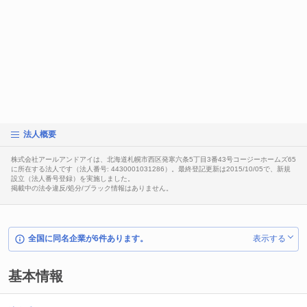
法人概要
株式会社アールアンドアイは、北海道札幌市西区発寒六条5丁目3番43号コージーホームズ65
に所在する法人です（法人番号: 4430001031286）。最終登記更新は2015/10/05で、新規
設立（法人番号登録）を実施しました。
掲載中の法令違反/処分/ブラック情報はありません。
全国に同名企業が6件あります。
表示する
基本情報