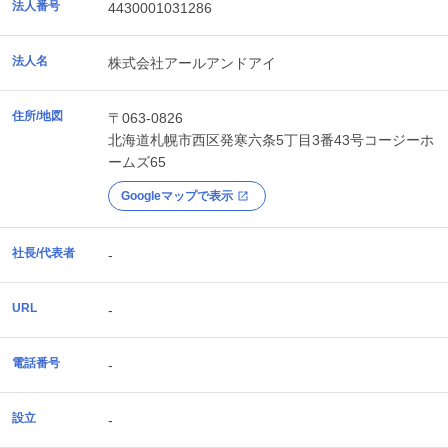
法人番号
4430001031286
法人名
株式会社アールアンドアイ
住所/地図
〒063-0826
北海道
札幌市西区
発寒六条5丁目3番43号コージーホ
ームズ65
Googleマップで表示
社長/代表者
-
URL
-
電話番号
-
設立
-