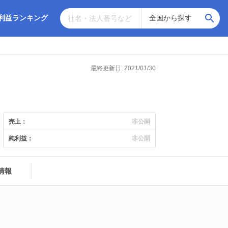
利益ランキング
最終更新日: 2021/01/30
売上：
非公開
純利益：
非公開
情報