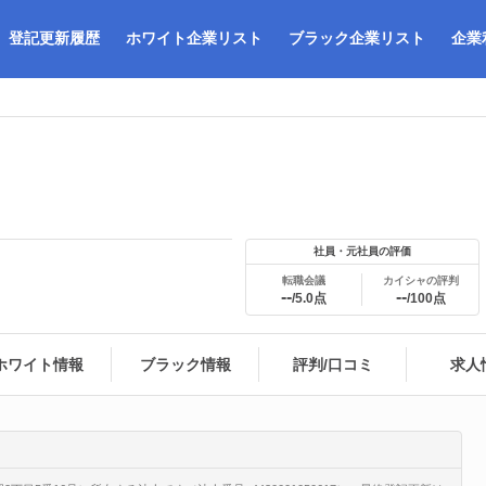
登記更新履歴
ホワイト企業リスト
ブラック企業リスト
企業
社員・元社員の評価
転職会議
カイシャの評判
--
--
/5.0点
/100点
ホワイト情報
ブラック情報
評判/口コミ
求人