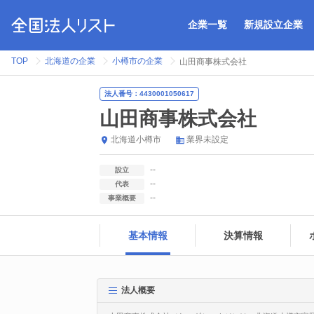
企業一覧
新規設立企業
TOP
北海道の企業
小樽市の企業
山田商事株式会社
法人番号：4430001050617
山田商事株式会社
北海道
小樽市
業界未設定
--
設立
--
代表
--
事業概要
基本情報
決算情報
法人概要