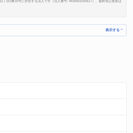
5番16号に所在する法人です（法人番号: 4430001050617）。最終登記更新は
。
表示する