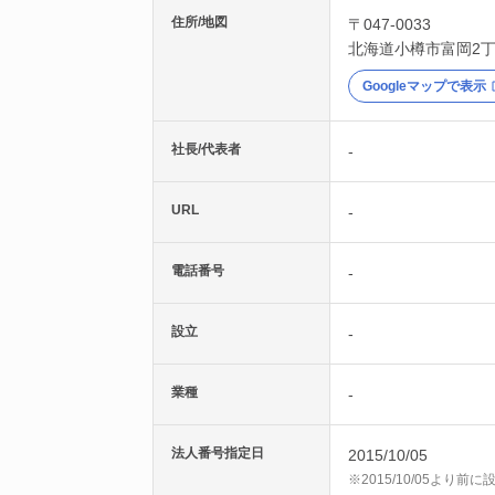
住所/地図
〒047-0033
北海道
小樽市
富岡2丁
Googleマップで表示
社長/代表者
-
URL
-
電話番号
-
設立
-
業種
-
法人番号指定日
2015/10/05
※2015/10/05より