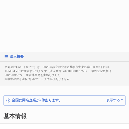
法人概要
合同会社Cafu（カフー）は、2023年設立の北海道札幌市中央区南二条西5丁目31-
1RMBld.701に所在する法人です（法人番号: 4430003015758）。最終登記更新は
2025/09/22で、所在地変更を実施しました。
掲載中の法令違反/処分/ブラック情報はありません。
全国に同名企業が2件あります。
表示する
基本情報