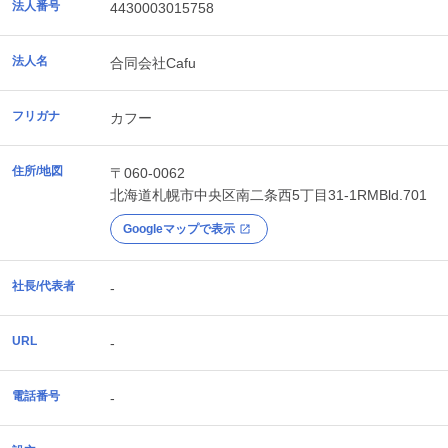
法人番号
4430003015758
法人名
合同会社Cafu
フリガナ
カフー
住所/地図
〒060-0062
北海道
札幌市中央区
南二条西5丁目31-1RMBld.701
Googleマップで表示
社長/代表者
-
URL
-
電話番号
-