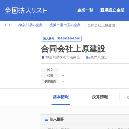
企業一覧
新規設立企業
TOP
神奈川県の企業
横浜市港南区の企業
合同会社上原建設
法人番号：5020003006500
合同会社上原建設
神奈川県
横浜市港南区
業界未設定
--
設立
--
代表
--
事業概要
基本情報
決算情報
法人概要