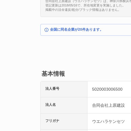
合同会社上原建設（ウエハラケンセツ）は、神奈川県横浜市港南区
登記更新は2018/05/16で、所在地変更を実施しました。
掲載中の法令違反/処分/ブラック情報はありません。
全国に同名企業が20件あります。
基本情報
法人番号
5020003006500
法人名
合同会社上原建設
フリガナ
ウエハラケンセツ