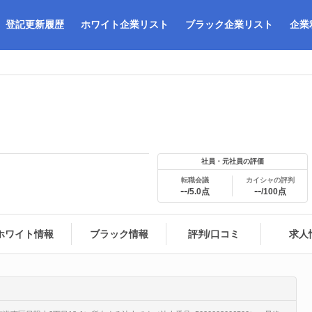
登記更新履歴
ホワイト企業リスト
ブラック企業リスト
企業
社員・元社員の評価
転職会議
カイシャの評判
--
--
/5.0点
/100点
ホワイト情報
ブラック情報
評判/口コミ
求人