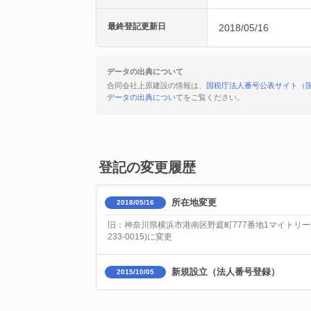
最終登記更新日
2018/05/16
データの出典について
合同会社上原建設の情報は、
国税庁法人番号公表サイト（
データの出典について
をご覧ください。
登記の変更履歴
所在地変更
2018/05/16
旧：神奈川県横浜市港南区野庭町777番地1マイトリー野庭2
233-0015)に変更
新規設立（法人番号登録）
2015/10/05