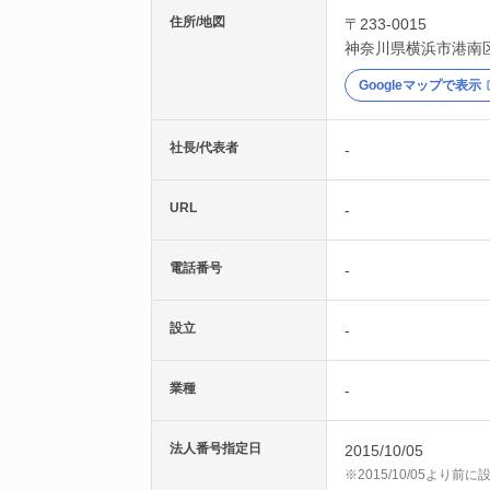
住所/地図
〒233-0015
神奈川県
横浜市港南
Googleマップで表示
社長/代表者
-
URL
-
電話番号
-
設立
-
業種
-
法人番号指定日
2015/10/05
※2015/10/05より