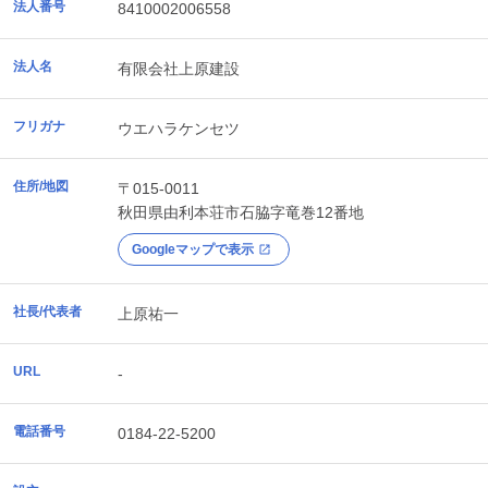
法人番号
8410002006558
法人名
有限会社上原建設
フリガナ
ウエハラケンセツ
住所/地図
〒015-0011
秋田県
由利本荘市
石脇字竜巻12番地
Googleマップで表示
社長/代表者
上原祐一
URL
-
電話番号
0184-22-5200