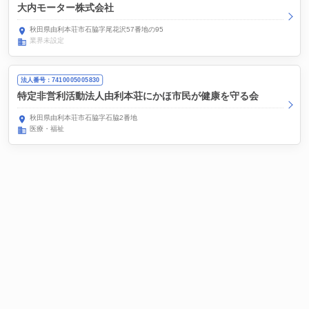
大内モーター株式会社
秋田県由利本荘市石脇字尾花沢57番地の95
業界未設定
法人番号：7410005005830
特定非営利活動法人由利本荘にかほ市民が健康を守る会
秋田県由利本荘市石脇字石脇2番地
医療・福祉