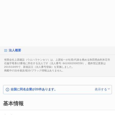
法人概要
有限会社上原建設（ウエハラケンセツ）は、上原祐一が社長/代表を務める秋田県由利本荘市
石脇字竜巻12番地に所在する法人です（法人番号: 8410002006558）。最終登記更新は
2015/10/05で、新規設立（法人番号登録）を実施しました。
掲載中の法令違反/処分/ブラック情報はありません。
全国に同名企業が20件あります。
表示する
基本情報