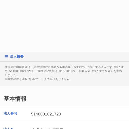
法人概要
株式会社山垣畜産は、兵庫県神戸市北区八多町吉尾835番地の2に所在する法人です（法人番
号: 5140001021729）。最終登記更新は2015/10/05で、新規設立（法人番号登録）を実施
しました。
掲載中の法令違反/処分/ブラック情報はありません。
基本情報
法人番号
5140001021729