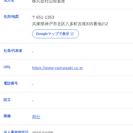
法人名
株式会社山垣畜産
住所/地図
〒651-1353
兵庫県
神戸市北区
八多町吉尾835番地の2
Googleマップで表示
社長/代表者
-
URL
https://www.yamagaki.co.jp
電話番号
-
設立
-
業種
商社
法人番号指定日