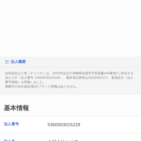
法人概要
合同会社なり壱（ナリイチ）は、2025年設立の沖縄県名護市字世冨慶445番地7に所在する
法人です（法人番号: 5360003015228）。最終登記更新は2025/09/12で、新規設立（法人
番号登録）を実施しました。
掲載中の法令違反/処分/ブラック情報はありません。
基本情報
法人番号
5360003015228