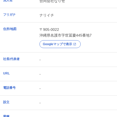
法人名
合同会社なり壱
フリガナ
ナリイチ
住所/地図
〒905-0022
沖縄県
名護市
字世冨慶445番地7
Googleマップで表示
社長/代表者
-
URL
-
電話番号
-
設立
-
業種