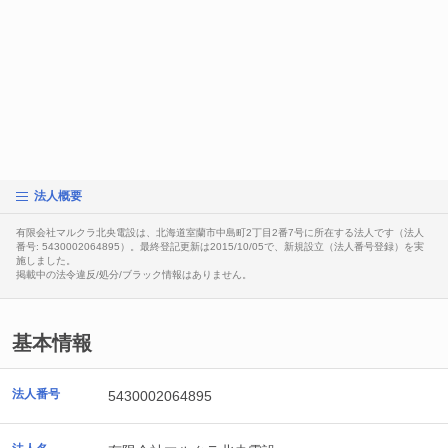
法人概要
有限会社マルクラ北央電設は、北海道室蘭市中島町2丁目2番7号に所在する法人です（法人
番号: 5430002064895）。最終登記更新は2015/10/05で、新規設立（法人番号登録）を実
施しました。
掲載中の法令違反/処分/ブラック情報はありません。
基本情報
法人番号
5430002064895