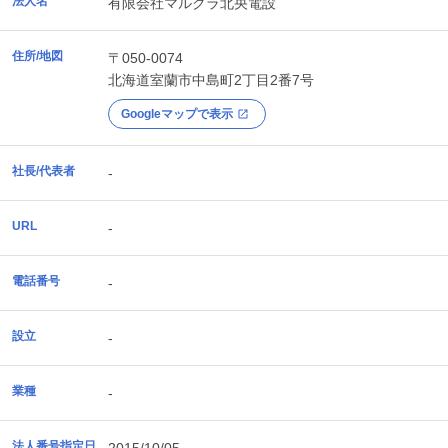
法人名
有限会社マルクラ北央電設
住所/地図
〒050-0074
北海道
室蘭市
中島町2丁目2番7号
Googleマップで表示
社長/代表者
-
URL
-
電話番号
-
設立
-
業種
-
法人番号指定日