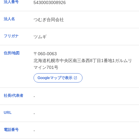
法人番号
5430003008926
法人名
つむぎ合同会社
フリガナ
ツムギ
住所/地図
〒060-0063
北海道
札幌市中央区
南三条西8丁目1番地1ガルムリ
マイン701号
Googleマップで表示
社長/代表者
-
URL
-
電話番号
-