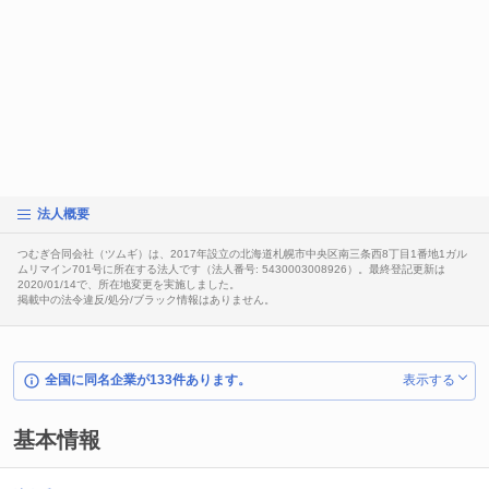
法人概要
つむぎ合同会社（ツムギ）は、2017年設立の北海道札幌市中央区南三条西8丁目1番地1ガル
ムリマイン701号に所在する法人です（法人番号: 5430003008926）。最終登記更新は
2020/01/14で、所在地変更を実施しました。
掲載中の法令違反/処分/ブラック情報はありません。
全国に同名企業が133件あります。
表示する
基本情報