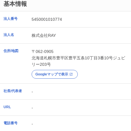
基本情報
法人番号
5450001010774
法人名
株式会社RAY
住所/地図
〒062-0905
北海道
札幌市豊平区
豊平五条10丁目3番10号ジュビ
リー203号
Googleマップで表示
社長/代表者
-
URL
-
電話番号
-