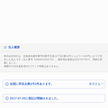
法人概要
株式会社RAYは、北海道札幌市豊平区豊平五条10丁目3番10号ジュビリー203号にかつて実
在した法人です（法人番号: 5450001010774）。最終登記更新は2017/07/20で、閉鎖を実
施しました。
掲載中の法令違反/処分/ブラック情報はありません。
全国に同名企業が53件あります。
表示する
2017-07-20に登記が閉鎖されました。