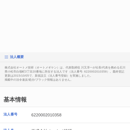
法人概要
株式会社オートメ技研（オートメギケン）は、代表取締役 川又淳一が社長/代表を務める石川
県小松市白嶺町3丁目20番地に所在する法人です（法人番号: 6220002010358）。最終登記
更新は2015/10/05で、新規設立（法人番号登録）を実施しました。
掲載中の法令違反/処分/ブラック情報はありません。
基本情報
法人番号
6220002010358