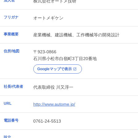
法人名
株式会社オートメ技研
フリガナ
オートメギケン
事業概要
産業機械、建設機械、工作機械等の開発設計
住所/地図
〒923-0866
石川県
小松市
白嶺町3丁目20番地
Googleマップで表示
社長/代表者
代表取締役 川又淳一
URL
http://www.autome.jp/
電話番号
0761-24-5513
設立