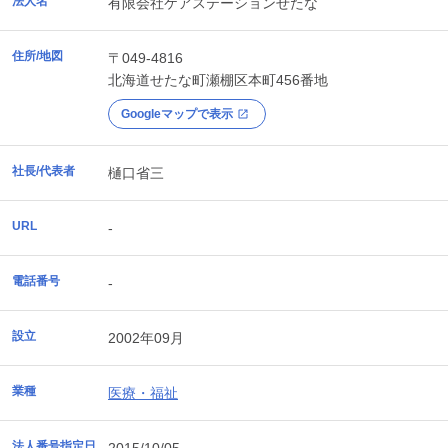
法人名
有限会社ケアステーションせたな
住所/地図
〒049-4816
北海道
せたな町
瀬棚区本町456番地
Googleマップで表示
社長/代表者
樋口省三
URL
-
電話番号
-
設立
2002年09月
業種
医療・福祉
法人番号指定日