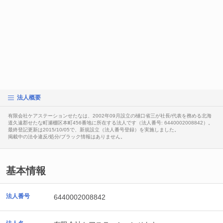
法人概要
有限会社ケアステーションせたなは、2002年09月設立の樋口省三が社長/代表を務める北海
道久遠郡せたな町瀬棚区本町456番地に所在する法人です（法人番号: 6440002008842）。
最終登記更新は2015/10/05で、新規設立（法人番号登録）を実施しました。
掲載中の法令違反/処分/ブラック情報はありません。
基本情報
法人番号
6440002008842