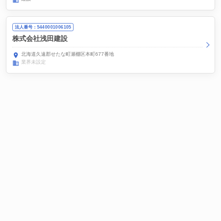
法人番号：5440001006105
株式会社浅田建設
北海道久遠郡せたな町瀬棚区本町677番地
業界未設定