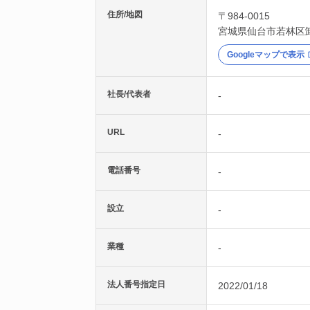
住所/地図
〒984-0015
宮城県
仙台市若林区
Googleマップで表示
社長/代表者
-
URL
-
電話番号
-
設立
-
業種
-
法人番号指定日
2022/01/18