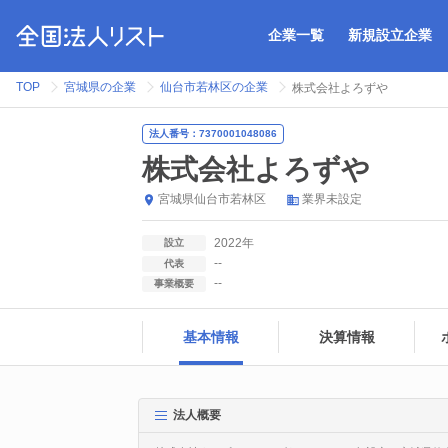
企業一覧
新規設立企業
TOP
宮城県の企業
仙台市若林区の企業
株式会社よろずや
法人番号：7370001048086
株式会社よろずや
宮城県
仙台市若林区
業界未設定
2022年
設立
--
代表
--
事業概要
基本情報
決算情報
法人概要