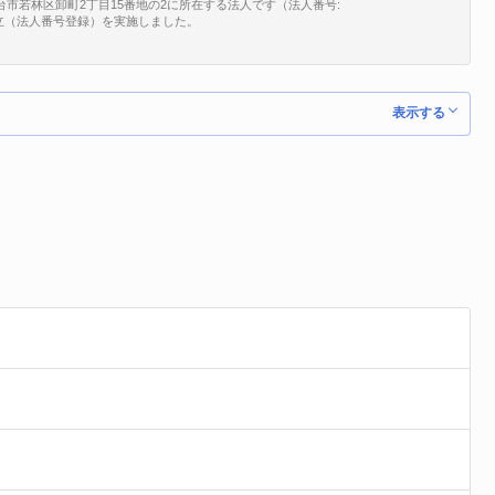
台市若林区卸町2丁目15番地の2に所在する法人です（法人番号:
、新規設立（法人番号登録）を実施しました。
表示する