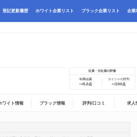
登記更新履歴
ホワイト企業リスト
ブラック企業リスト
企業
社員・元社員の評価
転職会議
カイシャの評判
--
--
/5.0点
/100点
ホワイト情報
ブラック情報
評判/口コミ
求人