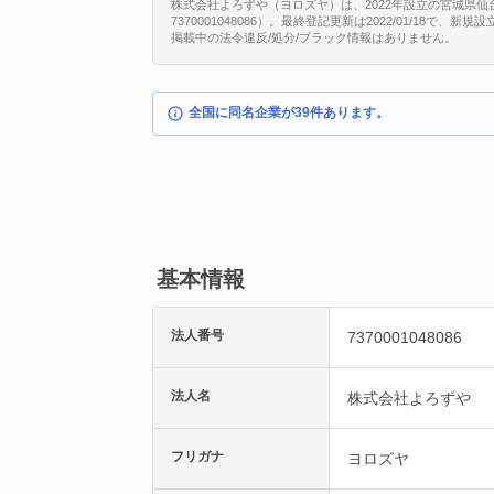
株式会社よろずや（ヨロズヤ）は、2022年設立の宮城県仙
7370001048086）。最終登記更新は2022/01/18で
掲載中の法令違反/処分/ブラック情報はありません。
全国に同名企業が39件あります。
基本情報
法人番号
7370001048086
法人名
株式会社よろずや
フリガナ
ヨロズヤ