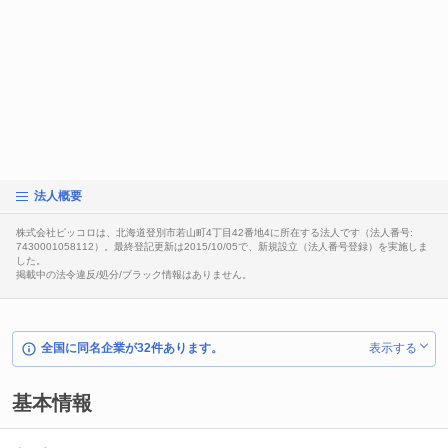
法人概要
株式会社ピッコロは、北海道登別市若山町4丁目42番地4に所在する法人です（法人番号:
7430001058112）。最終登記更新は2015/10/05で、新規設立（法人番号登録）を実施しま
した。
掲載中の法令違反/処分/ブラック情報はありません。
全国に同名企業が32件あります。
表示する
基本情報