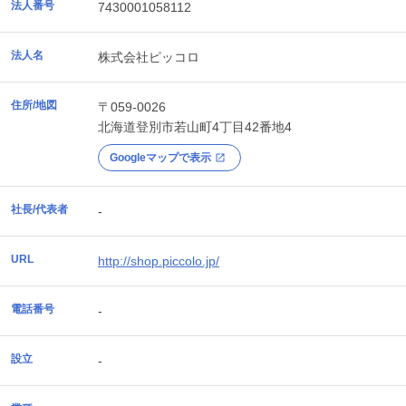
法人番号
7430001058112
法人名
株式会社ピッコロ
住所/地図
〒059-0026
北海道
登別市
若山町4丁目42番地4
Googleマップで表示
社長/代表者
-
URL
http://shop.piccolo.jp/
電話番号
-
設立
-