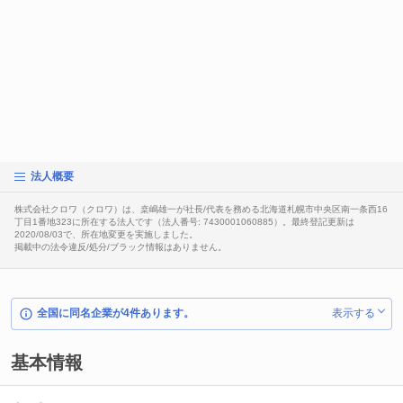
法人概要
株式会社クロワ（クロワ）は、桒嶋雄一が社長/代表を務める北海道札幌市中央区南一条西16
丁目1番地323に所在する法人です（法人番号: 7430001060885）。最終登記更新は
2020/08/03で、所在地変更を実施しました。
掲載中の法令違反/処分/ブラック情報はありません。
全国に同名企業が4件あります。
表示する
基本情報