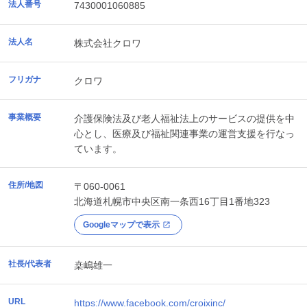
法人番号
7430001060885
法人名
株式会社クロワ
フリガナ
クロワ
事業概要
介護保険法及び老人福祉法上のサービスの提供を中
心とし、医療及び福祉関連事業の運営支援を行なっ
ています。
住所/地図
〒060-0061
北海道
札幌市中央区
南一条西16丁目1番地323
Googleマップで表示
社長/代表者
桒嶋雄一
URL
https://www.facebook.com/croixinc/