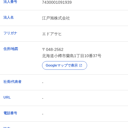
法人番号
7430001091939
法人名
江戸旭株式会社
フリガナ
エドアサヒ
住所/地図
〒048-2562
北海道
小樽市
蘭島1丁目10番37号
Googleマップで表示
社長/代表者
-
URL
-
電話番号
-