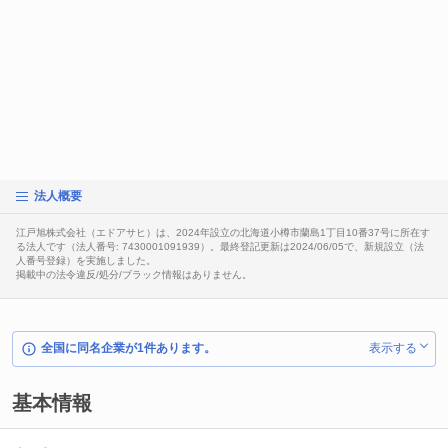
法人概要
江戸旭株式会社（エドアサヒ）は、2024年設立の北海道小樽市蘭島1丁目10番37号に所在す
る法人です（法人番号: 7430001091939）。最終登記更新は2024/06/05で、新規設立（法
人番号登録）を実施しました。
掲載中の法令違反/処分/ブラック情報はありません。
全国に同名企業が1件あります。
表示する
基本情報