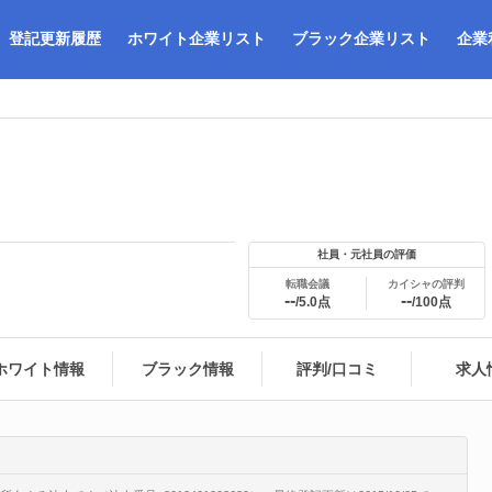
登記更新履歴
ホワイト企業リスト
ブラック企業リスト
企業
社員・元社員の評価
転職会議
カイシャの評判
--
--
/5.0点
/100点
ホワイト情報
ブラック情報
評判/口コミ
求人