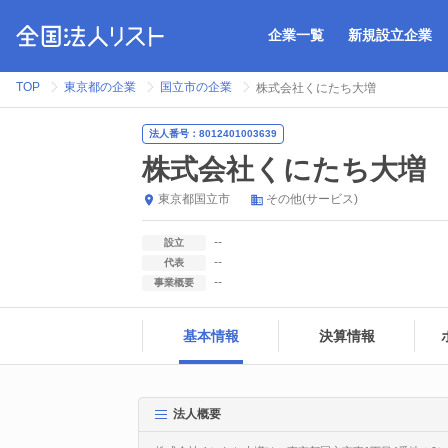
企業一覧
新規設立企業
TOP
東京都の企業
国立市の企業
株式会社くにたち大増
法人番号：8012401003639
株式会社くにたち大増
東京都
国立市
その他(サービス)
--
設立
--
代表
--
事業概要
基本情報
決算情報
法人概要