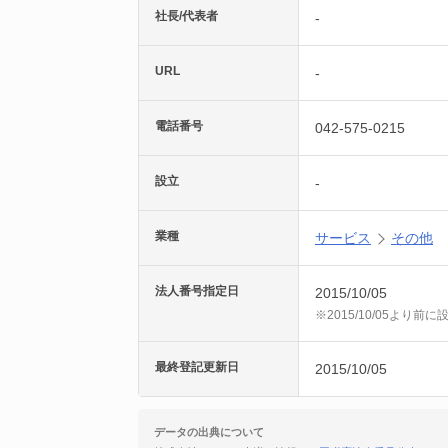
社長/代表者
-
URL
-
電話番号
042-575-0215
設立
-
業種
サービス
その他
法人番号指定日
2015/10/05
※2015/10/05より
最終登記更新日
2015/10/05
データの出典について