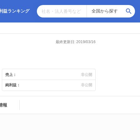
利益ランキング
最終更新日: 2019/03/16
売上：
非公開
純利益：
非公開
情報