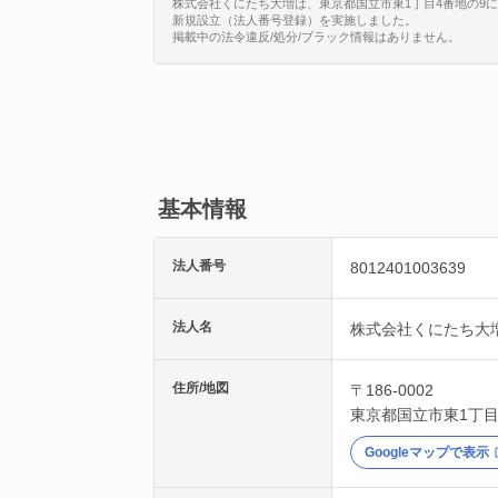
株式会社くにたち大増は、東京都国立市東1丁目4番地の9に所在する
新規設立（法人番号登録）を実施しました。
掲載中の法令違反/処分/ブラック情報はありません。
基本情報
法人番号
8012401003639
法人名
株式会社くにたち大
住所/地図
〒186-0002
東京都
国立市
東1丁目
Googleマップで表示