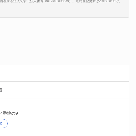
法人です（法人番号: 8012401003639）。最終登記更新は2015/10/05で、
増
4番地の9