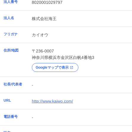
法人番号
8020001029797
法人名
株式会社海王
フリガナ
カイオウ
住所/地図
〒236-0007
神奈川県
横浜市金沢区
白帆4番地3
Googleマップで表示
社長/代表者
-
URL
http://www.kaiwo.com/
電話番号
-