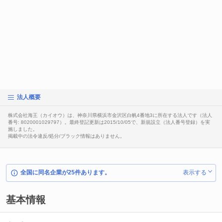
法人概要
株式会社海王（カイオウ）は、神奈川県横浜市金沢区白帆4番地3に所在する法人です（法人
番号: 8020001029797）。最終登記更新は2015/10/05で、新規設立（法人番号登録）を実
施しました。
掲載中の法令違反/処分/ブラック情報はありません。
全国に同名企業が25件あります。
表示する
基本情報