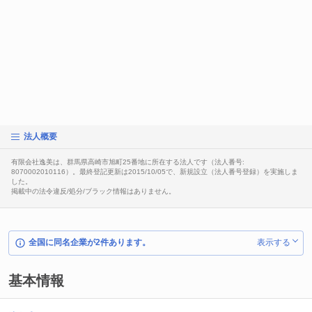
法人概要
有限会社逸美は、群馬県高崎市旭町25番地に所在する法人です（法人番号:
8070002010116）。最終登記更新は2015/10/05で、新規設立（法人番号登録）を実施しま
した。
掲載中の法令違反/処分/ブラック情報はありません。
全国に同名企業が2件あります。
表示する
基本情報