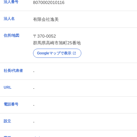
法人番号
8070002010116
法人名
有限会社逸美
住所/地図
〒370-0052
群馬県
高崎市
旭町25番地
Googleマップで表示
社長/代表者
-
URL
-
電話番号
-
設立
-