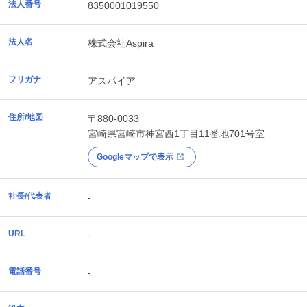
法人番号
8350001019550
法人名
株式会社Aspira
フリガナ
アスパイア
住所/地図
〒880-0033
宮崎県
宮崎市
神宮西1丁目11番地701号室
Googleマップで表示
社長/代表者
-
URL
-
電話番号
-