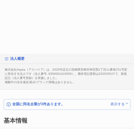
法人概要
株式会社Aspira（アスパイア）は、2025年設立の宮崎県宮崎市神宮西1丁目11番地701号室
に所在する法人です（法人番号: 8350001019550）。最終登記更新は2025/05/27で、新規
設立（法人番号登録）を実施しました。
掲載中の法令違反/処分/ブラック情報はありません。
全国に同名企業が3件あります。
表示する
基本情報