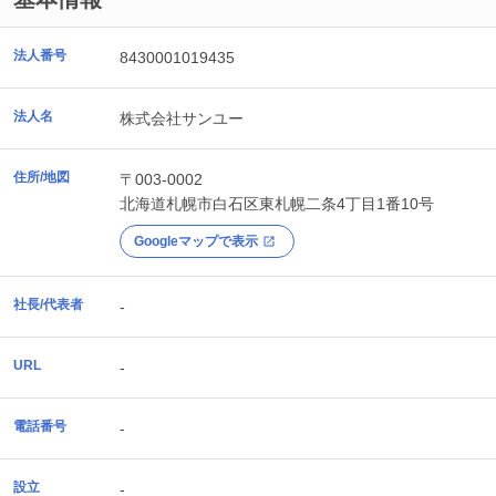
法人番号
8430001019435
法人名
株式会社サンユー
住所/地図
〒003-0002
北海道
札幌市白石区
東札幌二条4丁目1番10号
Googleマップで表示
社長/代表者
-
URL
-
電話番号
-
設立
-