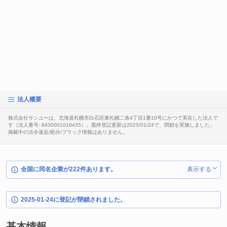
法人概要
株式会社サンユーは、北海道札幌市白石区東札幌二条4丁目1番10号にかつて実在した法人で
す（法人番号: 8430001019435）。最終登記更新は2025/01/24で、閉鎖を実施しました。
掲載中の法令違反/処分/ブラック情報はありません。
全国に同名企業が222件あります。
表示する
2025-01-24に登記が閉鎖されました。
基本情報