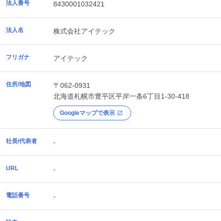
法人番号
8430001032421
法人名
株式会社アイテック
フリガナ
アイテック
住所/地図
〒062-0931
北海道
札幌市豊平区
平岸一条6丁目1-30-418
Googleマップで表示
社長/代表者
-
URL
-
電話番号
-