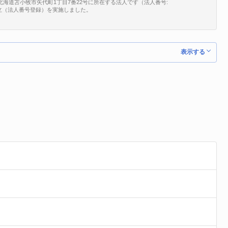
北海道苫小牧市矢代町1丁目7番22号に所在する法人です（法人番号:
、新規設立（法人番号登録）を実施しました。
表示する