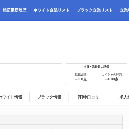
登記更新履歴
ホワイト企業リスト
ブラック企業リスト
企業
社員・元社員の評価
転職会議
カイシャの評判
--
--
/5.0点
/100点
ホワイト情報
ブラック情報
評判/口コミ
求人