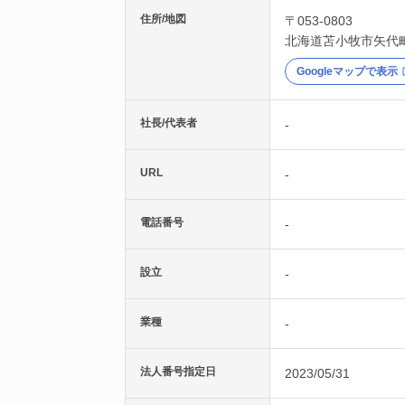
住所/地図
〒053-0803
北海道
苫小牧市
矢代
Googleマップで表示
社長/代表者
-
URL
-
電話番号
-
設立
-
業種
-
法人番号指定日
2023/05/31