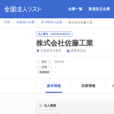
企業一覧
新規設立企業
TOP
北海道の企業
苫小牧市の企業
株式会社佐藤工業
法人番号：8430001089222
株式会社佐藤工業
北海道
苫小牧市
業界未設定
2023年
設立
--
代表
--
事業概要
基本情報
決算情報
法人概要