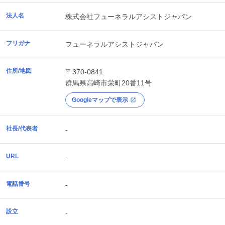
法人名
株式会社フューネラルアシストジャパン
フリガナ
フューネラルアシストジャパン
住所/地図
〒370-0841
群馬県
高崎市
栄町20番11号
Googleマップで表示
社長/代表者
-
URL
-
電話番号
-
設立
-