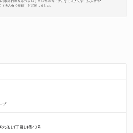
道札幌市西区発寒六条14丁目14番40号に所在する法人です（法人番号:
、新規設立（法人番号登録）を実施しました。
ープ
寒六条14丁目14番40号