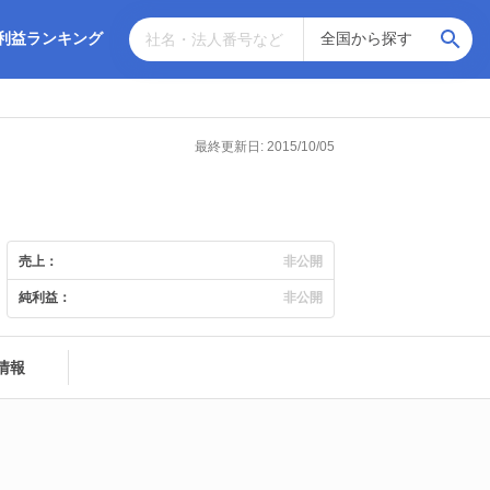
利益ランキング
最終更新日: 2015/10/05
売上：
非公開
純利益：
非公開
情報