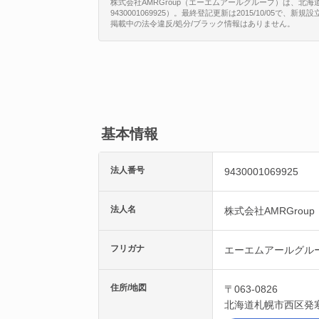
株式会社AMRGroup（エーエムアールグループ）は、北海
9430001069925）。最終登記更新は2015/10/05で
掲載中の法令違反/処分/ブラック情報はありません。
基本情報
法人番号
9430001069925
法人名
株式会社AMRGroup
フリガナ
エーエムアールグル
住所/地図
〒063-0826
北海道
札幌市西区
発