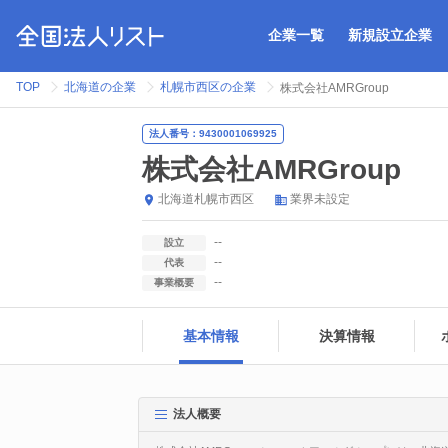
企業一覧
新規設立企業
TOP
北海道の企業
札幌市西区の企業
株式会社AMRGroup
法人番号：9430001069925
株式会社AMRGroup
北海道
札幌市西区
業界未設定
--
設立
--
代表
--
事業概要
基本情報
決算情報
法人概要