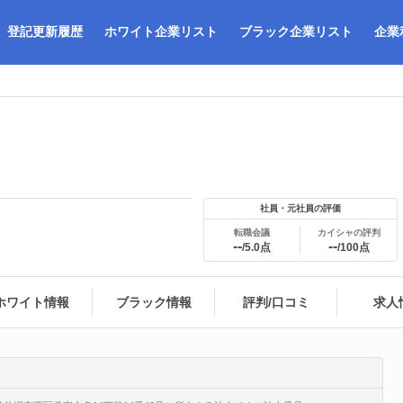
登記更新履歴
ホワイト企業リスト
ブラック企業リスト
企業
社員・元社員の評価
転職会議
カイシャの評判
--
--
/5.0点
/100点
ホワイト情報
ブラック情報
評判/口コミ
求人