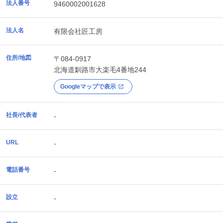
法人番号
9460002001628
法人名
有限会社匠工房
住所/地図
〒084-0917
北海道
釧路市
大楽毛4番地244
Googleマップで表示
社長/代表者
-
URL
-
電話番号
-
設立
-