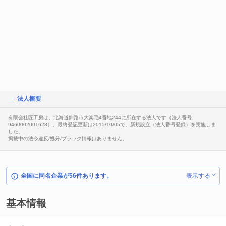
法人概要
有限会社匠工房は、北海道釧路市大楽毛4番地244に所在する法人です（法人番号:
9460002001628）。最終登記更新は2015/10/05で、新規設立（法人番号登録）を実施しま
した。
掲載中の法令違反/処分/ブラック情報はありません。
全国に同名企業が56件あります。
表示する
基本情報