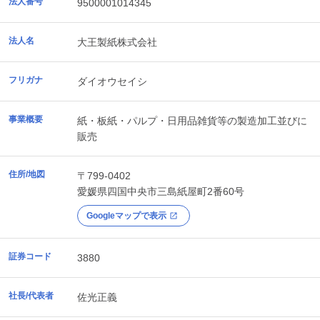
法人番号
9500001014345
法人名
大王製紙株式会社
フリガナ
ダイオウセイシ
事業概要
紙・板紙・パルプ・日用品雑貨等の製造加工並びに
販売
住所/地図
〒799-0402
愛媛県
四国中央市
三島紙屋町2番60号
Googleマップで表示
証券コード
3880
社長/代表者
佐光正義