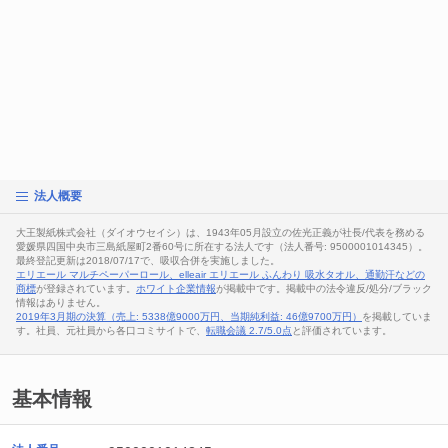
法人概要
大王製紙株式会社（ダイオウセイシ）は、1943年05月設立の佐光正義が社長/代表を務める
愛媛県四国中央市三島紙屋町2番60号に所在する法人です（法人番号: 9500001014345）。
最終登記更新は2018/07/17で、吸収合併を実施しました。
エリエール マルチペーパーロール、elleair エリエール ふんわり 吸水タオル、通勤汗などの
商標
が登録されています。
ホワイト企業情報
が掲載中です。掲載中の法令違反/処分/ブラック
情報はありません。
2019年3月期の決算（売上: 5338億9000万円、当期純利益: 46億9700万円）
を掲載していま
す。社員、元社員から各口コミサイトで、
転職会議 2.7/5.0点
と評価されています。
基本情報