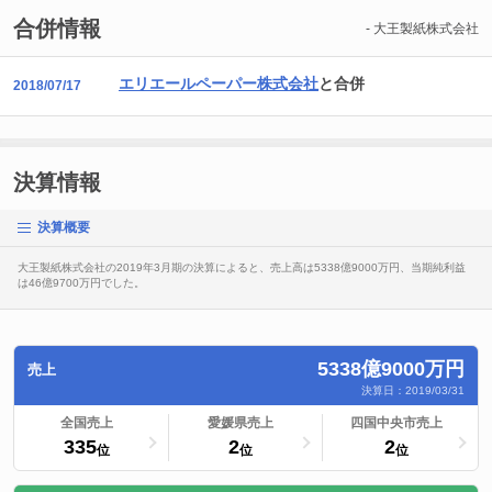
合併情報
- 大王製紙株式会社
エリエールペーパー株式会社
と合併
2018/07/17
決算情報
決算概要
大王製紙株式会社の2019年3月期の決算によると、売上高は5338億9000万円、当期純利益
は46億9700万円でした。
5338億9000万円
売上
決算日：2019/03/31
ランキングへ
全国売上
ランキングへ
愛媛県売上
ランキングへ
四国中央市売上
335
2
2
位
位
位