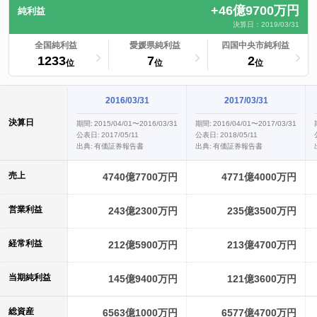
+46億9700万円
純利益
決算日：2019/03/31
ランキングへ
全国純利益
ランキングへ
愛媛県純利益
四国中央市純利益
ランキングへ
1233
7
2
位
位
位
2016/03/31
2017/03/31
決算日
期間:
2015/04/01〜2016/03/31
期間:
2016/04/01〜2017/03/31
公表日:
2017/05/11
公表日:
2018/05/11
出典:
有価証券報告書
出典:
有価証券報告書
売上
4740億7700万円
4771億4000万円
営業利益
243億2300万円
235億3500万円
経常利益
212億5900万円
213億4700万円
当期純利益
145億9400万円
121億3600万円
総資産
6563億1000万円
6577億4700万円